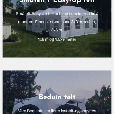
Småtelt / Easy-Up telt
Småtelt/Easy Up-telt er teltet som tar kort tid å
montere. Finnes i størrelsene 3x3 m, 4x4 m,
3x6 m,
4x8 m og 4,5x9 meter.
Beduin telt
Våre Beduintelt er flotte festtelt, og benyttes