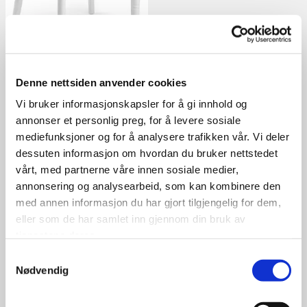
Denne nettsiden anvender cookies
Barstoler
Vi bruker informasjonskapsler for å gi innhold og
annonser et personlig preg, for å levere sosiale
Skal du arrangere noe mer
mediefunksjoner og for å analysere trafikken vår. Vi deler
uformelt, så er våre
dessuten informasjon om hvordan du bruker nettstedet
barstoler et must.
vårt, med partnerne våre innen sosiale medier,
kr 90,- eks mva (113,- inkl
annonsering og analysearbeid, som kan kombinere den
mva)
med annen informasjon du har gjort tilgjengelig for dem,
eller som de har samlet inn gjennom din bruk av
tjenestene deres.
Samtykkevalg
Nødvendig