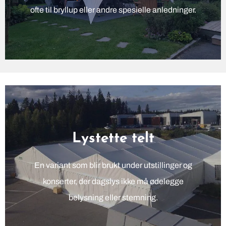
ofte til bryllup eller andre spesielle anledninger.
Lystette telt
En variant som blir brukt under utstillinger og
konserter, der dagslys ikke må ødelegge
belysning eller stemning.