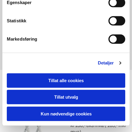
Egenskaper
Statistikk
Markedsføring
Detaljer
Tillat alle cookies
Ståbord
Våre ståbord passer perfekt
Tillat utvalg
om det er ett uformelt eller
formelt arrangement.
Kun nødvendige cookies
Ø: 80 cm, høyde 110 cm
kr 130,- eks mva ( 163,- inkl
mva)